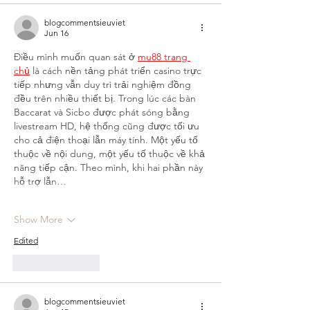
blogcommentsieuviet
Jun 16
Điều mình muốn quan sát ở 
mu88 trang 
chủ
 là cách nền tảng phát triển casino trực 
tiếp nhưng vẫn duy trì trải nghiệm đồng 
đều trên nhiều thiết bị. Trong lúc các bàn 
Baccarat và Sicbo được phát sóng bằng 
livestream HD, hệ thống cũng được tối ưu 
cho cả điện thoại lẫn máy tính. Một yếu tố 
thuộc về nội dung, một yếu tố thuộc về khả 
năng tiếp cận. Theo mình, khi hai phần này 
hỗ trợ lẫn…
Show More
Edited
Like
Reply
blogcommentsieuviet