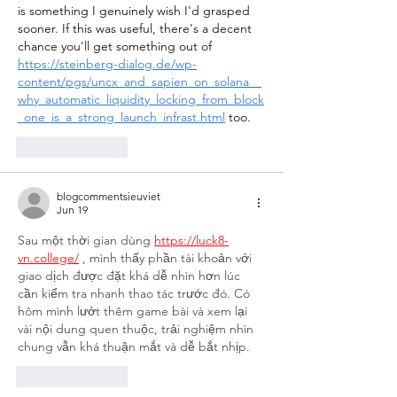
is something I genuinely wish I'd grasped 
sooner. If this was useful, there's a decent 
chance you'll get something out of 
https://steinberg-dialog.de/wp-
content/pgs/uncx_and_sapien_on_solana__
why_automatic_liquidity_locking_from_block
_one_is_a_strong_launch_infrast.html
 too.
Like
Reply
blogcommentsieuviet
Jun 19
Sau một thời gian dùng 
https://luck8-
vn.college/
 , mình thấy phần tài khoản với 
giao dịch được đặt khá dễ nhìn hơn lúc 
cần kiểm tra nhanh thao tác trước đó. Có 
hôm mình lướt thêm game bài và xem lại 
vài nội dung quen thuộc, trải nghiệm nhìn 
chung vẫn khá thuận mắt và dễ bắt nhịp.
Like
Reply