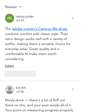
Newest
melisa jordan
Jul 23
The 
adidas women's Campus 00s shoes
combine comfort with classic style. Their 
retro design works well with a variety of 
outfits, making them a versatile choice for 
everyday wear. Great quality and a 
comfortable fit make them worth 
considering.
Edited
Like
Reply
kim.875
Jul 06
Nicely done — there's a lot of fluff out 
there on this, and your post avoids all of it. 
Your point on measuring progress properly 