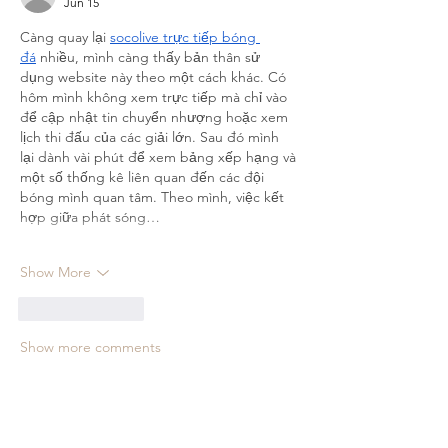
Jun 15
Càng quay lại 
socolive trực tiếp bóng 
đá
 nhiều, mình càng thấy bản thân sử 
dụng website này theo một cách khác. Có 
hôm mình không xem trực tiếp mà chỉ vào 
để cập nhật tin chuyển nhượng hoặc xem 
lịch thi đấu của các giải lớn. Sau đó mình 
lại dành vài phút để xem bảng xếp hạng và 
một số thống kê liên quan đến các đội 
bóng mình quan tâm. Theo mình, việc kết 
hợp giữa phát sóng…
Show More
Like
Reply
Show more comments